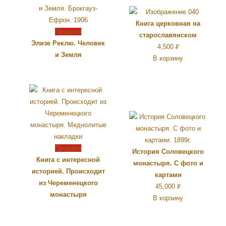
Книга церковная на
Продано
старославянском
Элизе Реклю. Человек
4,500
Р
и Земля
В корзину
УБ.
Продано
История Соловецкого
Книга с интересной
монастыря. С фото и
историей. Происходит
картами
из Череменецкого
45,000
Р
монастыря
В корзину
УБ.