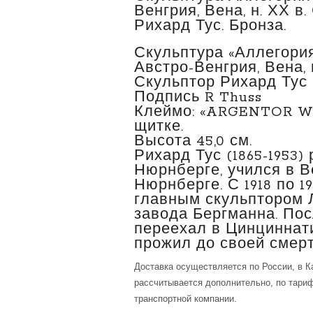
Венгрия, Вена, н. ХХ в
Рихард Тус. Бронза.
Скульптура «Аллегори
Австро-Венгрия, Вена, н
Скульптор Рихард Тус (
Подпись R Thuss
Клеймо: «ARGENTOR WI
щитке.
Высота 45,0 см.
Рихард Тус (1865-1953)
Нюрнберге, учился в В
Нюрнберге. С 1918 по 19
главным скульптором 
завода Бергманна. Посл
переехал в Цинциннати
прожил до своей смерт
Доставка осуществляется по России, в К
рассчитывается дополнительно, по тари
транспортной компании.