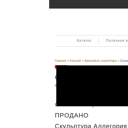
Каталог
Полезная 
Главная
»
Каталог
»
Бронзовая скульптура
» Скуль
Продано
Скульптура Аллегория
Категория:
Бронзовая скульптура
.
Описание
Описание товара
ПРОДАНО
Скульптура Аллегория 