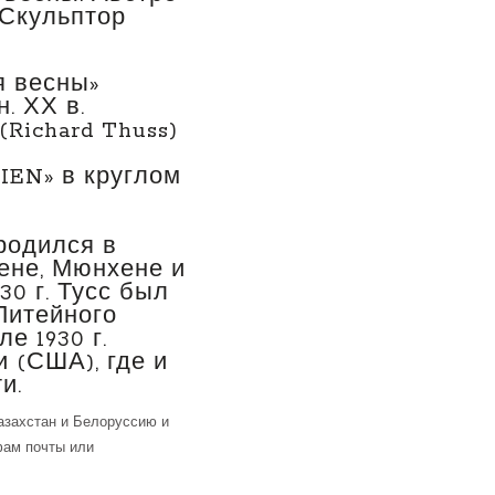
. Скульптор
я весны»
. ХХ в.
Richard Thuss)
EN» в круглом
 родился в
ене, Мюнхене и
30 г. Тусс был
Литейного
е 1930 г.
 (США), где и
и.
азахстан и Белоруссию и
фам почты или