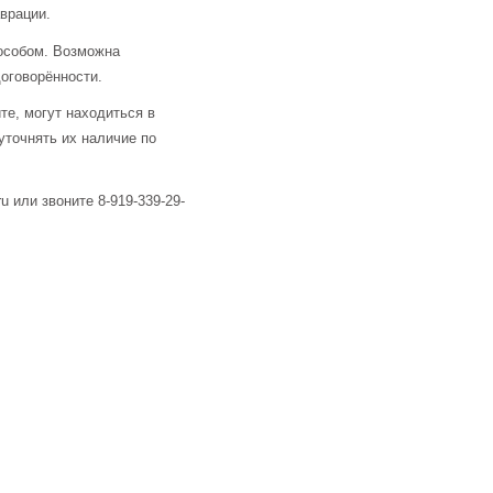
аврации.
особом. Возможна
оговорённости.
те, могут находиться в
уточнять их наличие по
u или звоните 8-919-339-29-