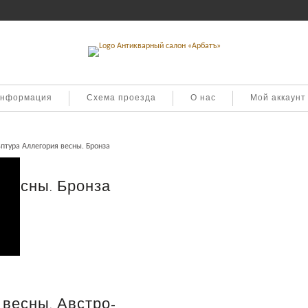
информация
Схема проезда
О нас
Мой аккаунт
птура Аллегория весны. Бронза
 весны. Бронза
весны. Австро-