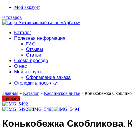
Мой аккаунт
0 товаров
Каталог
Полезная информация
FAQ
Отзывы
Статьи
Схема проезда
О нас
Мой аккаунт
Оформление заказа
Отследить посылку
Главная
»
Каталог
»
Каслинское литье
» Конькобежка Скобликов
Продано
Конькобежка Скобликова. К