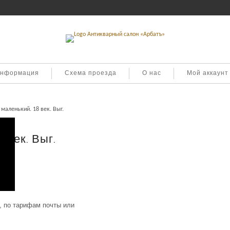
информация
Схема проезда
О нас
Мой аккаунт
маленький. 18 век. Выг.
 век. Выг.
, по тарифам почты или