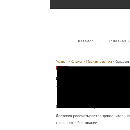
Каталог
Полезная 
Главная
»
Каталог
»
Медная пластика
» Складень 
Продано
Складень маленький. 18
Категория:
Медная пластика
.
Описание
Описание товара
Доставка рассчитывается дополнительно
транспортной компании.