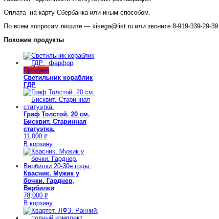
Оплата на карту Сбербанка или иным способом.
По всем вопросам пишите — kisega@list.ru или звоните 8-919-339-29-39 
Похожие продукты
Продано
Светильник кораблик
ГДР
Граф Толстой. 20 см.
Бисквит. Старинная
статуэтка.
11,000
Р
В корзину
УБ.
Квасник. Мужик у
бочки. Гарднер,
Вербилки
78,000
Р
В корзину
УБ.