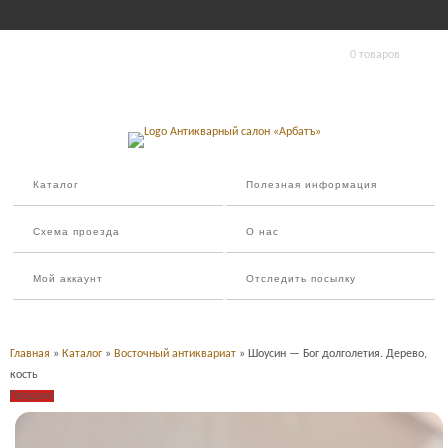
0 товаров
Каталог
Полезная информация
Схема проезда
О нас
Мой аккаунт
Отследить посылку
Главная
»
Каталог
»
Восточный антиквариат
» Шоусин — Бог долголетия. Дерево,
кость
Продано