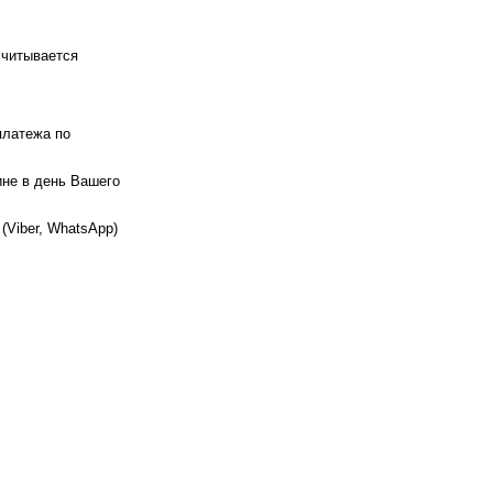
считывается
платежа по
ине в день Вашего
(Viber, WhatsApp)