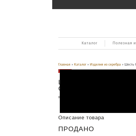
Каталог
Полезная 
Главная
»
Каталог
»
Изделия из серебра
» Шесть 
Продано
Шесть больших столов
Серебро
Категория:
Изделия из серебра
.
Описание
Описание товара
ПРОДАНО