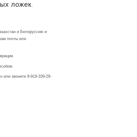
ых ложек.
азахстан и Белоруссию и
фам почты или
аврации.
особом.
u или звоните 8-919-339-29-