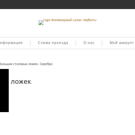
информация
Схема проезда
О нас
Мой аккаунт
больших столовых ложек. Серебро
ых ложек.