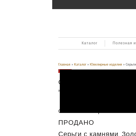
Каталог
Полезная 
Главная
»
Каталог
»
Ювелирные изделия
» Серьги
Продано
Серьги с камнями. Золо
Категория:
Ювелирные изделия
.
Описание
Описание товара
ПРОДАНО
Серьги с камнями. Золо