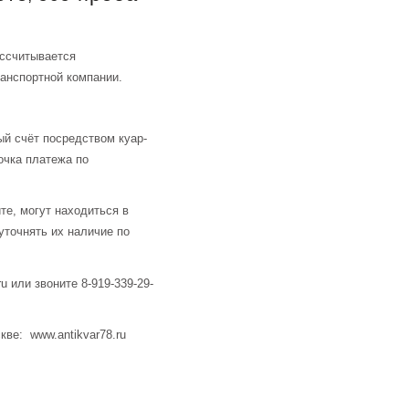
ассчитывается
анспортной компании.
й счёт посредством куар-
очка платежа по
те, могут находиться в
уточнять их наличие по
u или звоните 8-919-339-29-
кве: www.antikvar78.ru