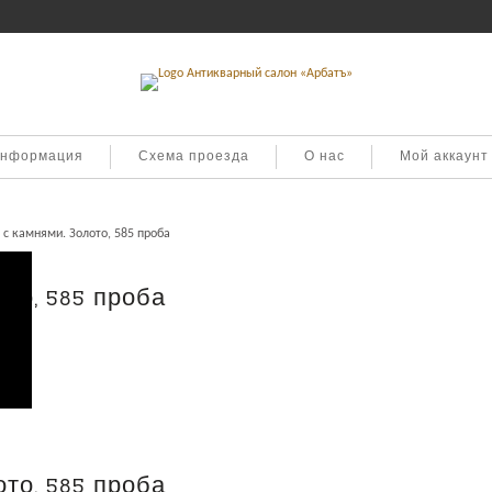
информация
Схема проезда
О нас
Мой аккаунт
 с камнями. Золото, 585 проба
то, 585 проба
то, 585 проба