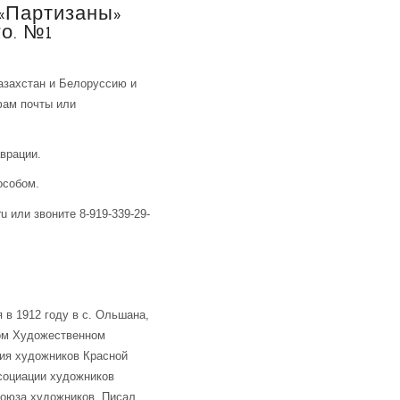
 «Партизаны»
о. №1
азахстан и Белоруссию и
фам почты или
аврации.
особом.
u или звоните 8-919-339-29-
 в 1912 году в с. Ольшана,
ком Художественном
ция художников Красной
ссоциации художников
Союза художников. Писал