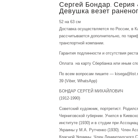
Сергей Бондар. Серия
Девушка везет раненог
52 на 63 см
Доставка осуществляется по России, в К
рассчитывается дополнительно, по тари
транспортной компании.
Гарантия подлинности и отсутствия рест
Оплата на карту Сбербанка или иным сп
По всем вопросам пишите — kisega@list.r
39 (Viber, WhatsApp)
БОНДАР СЕРГЕЙ МИХАЙЛОВИЧ
(1912-1990)
Советский художник, портретист. Родился
Черниговской губернии. Учился в Киевс
институте (1930) и в студии при Ассоциа
Украины у М.А. Рутченко (1930). Член А
Красной Украины. Член Ленинградского 