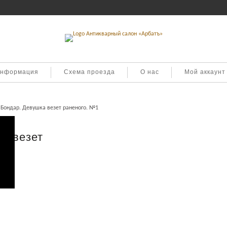
информация
Схема проезда
О нас
Мой аккаунт
 Бондар. Девушка везет раненого. №1
а везет