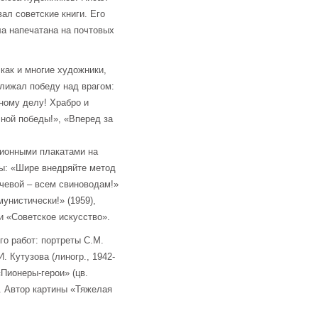
ал советские книги. Его
а напечатана на почтовых
как и многие художники,
лижал победу над врагом:
ному делу! Храбро и
ной победы!», «Вперед за
ционными плакатами на
ы: «Шире внедряйте метод
гачевой – всем свиноводам!»
мунистически!» (1959),
и «Советское искусство».
го работ: портреты С.М.
. Кутузова (линогр., 1942-
«Пионеры-герои» (цв.
р. Автор картины «Тяжелая