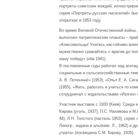
портреты советских вождей, иллюстриров
серия «Портреты русских писателей» был
открытках в 1953 году.
Во время Великой Отечественной войны, 
выполнял патриотические плакаты – приб
«Комсомольцы! Учитесь настойчиво воен
мужественно сражайтесь с врагом до пол
нашу победу» (оба 1941).
В послевоенные годы работал над агита
социальные и сельскохозяйственные тем
А. В. Потехина!» (1953), «Опыт Е. А. Си
(1955), «Жить, работать и учиться по ком
сотрудничал с издательствами «Изогиз» 
Участник выставок с 1930 (Киев). Среди е
Кирова (уголь, 1937), П.С. Нахимова и М.И
44), Л.Н. Толстого (пастель 1953), серия 
Линогр., издана в альбоме. Л., 1962) и д
утрата» (посвящена С.М. Кирову, 1935).