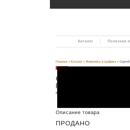
Каталог
Полезная 
Главная
»
Каталог
»
Живопись и графика
» Сергей
Продано
Сергей Бондар. Девушк
раненого. №1
Категория:
Живопись и графика
.
Описание
Описание товара
ПРОДАНО