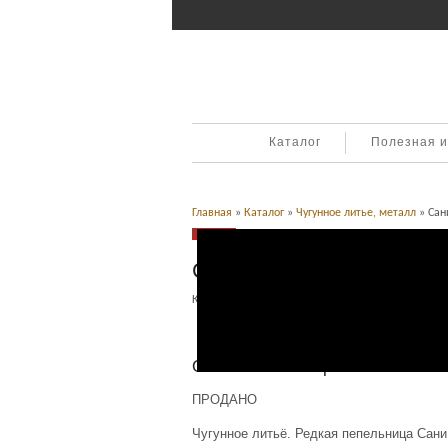
Каталог
Полезная 
Главная
»
Каталог
»
Чугунное литье, металл
» Сани
Продано
Сани. Пепельница. Куса,
Категория:
Чугунное литье, металл
.
Описание
Описание товара
ПРОДАНО
Чугунное литьё. Редкая пепельница Сани,