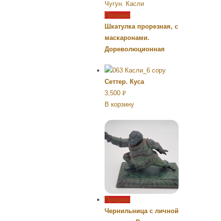
Продано
Шкатулка прорезная, с
маскаронами.
Дореволюционная
Сеттер. Куса
3,500
Р
В корзину
УБ.
Продано
Чернильница с личной