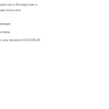
азахстан и Белоруссию и
фам почты или
аврации.
особом.
u или звоните 8-919-339-29-