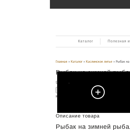
Каталог
Полезная 
Главная
»
Каталог
»
Каслинское литье
» Рыбак на
Рыбак на зимней рыба
95,000
Р
УБ.
Добавить в корзину
Категория:
Каслинское литье
.
Описание
Описание товара
Рыбак на зимней рыбал