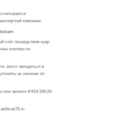
ассчитывается
анспортной компании.
аврации.
й счёт посредством куар-
очка платежа по
те, могут находиться в
уточнять их наличие по
u или звоните 8-919-339-29-
ntikvar78.ru