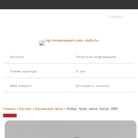
0 товаров
Каталог
Полезная информация
Схема проезда
О нас
Мой аккаунт
Отследить посылку
Главная
»
Каталог
»
Каслинское литье
» Рыбак. Чугун, литье. Касли, 1889
Продано