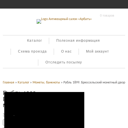
0 товаров
Каталог
Полезная информация
Схема проезда
О нас
Мой аккаунт
Отследить посылку
Главная
»
Каталог
»
Монеты, банкноты
» Рубль 1899. Брюссельский монетный двор
Рубль 1899.
Брюссельский
монетный двор
3,500
Р
УБ.
Добавить в корзину