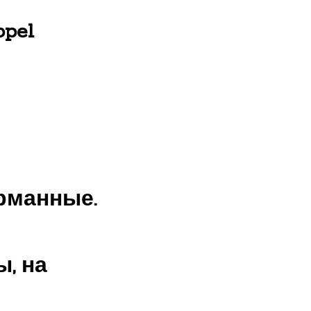
pel
рманные.
, на