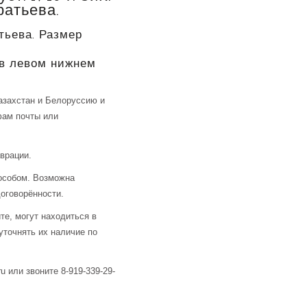
ратьева.
атьева. Размер
в левом нижнем
азахстан и Белоруссию и
фам почты или
аврации.
особом. Возможна
оговорённости.
те, могут находиться в
уточнять их наличие по
u или звоните 8-919-339-29-