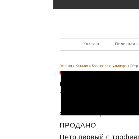
Каталог
Полезная 
Главная
»
Каталог
»
Бронзовая скульптура
» Пётр 
Продано
Пётр первый с трофея
Категория:
Бронзовая скульптура
.
Описание
Описание товара
ПРОДАНО
Пётр первый с трофея