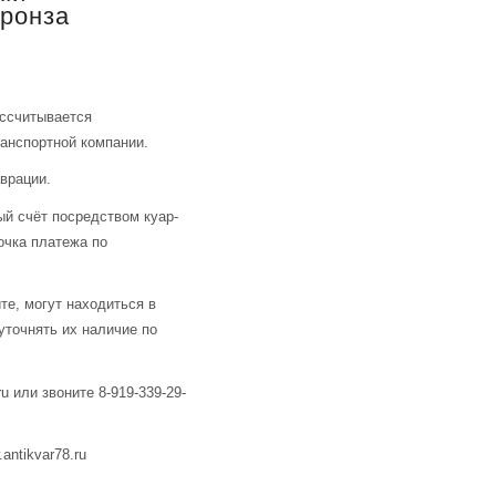
Бронза
ассчитывается
анспортной компании.
аврации.
й счёт посредством куар-
очка платежа по
те, могут находиться в
уточнять их наличие по
u или звоните 8-919-339-29-
ntikvar78.ru