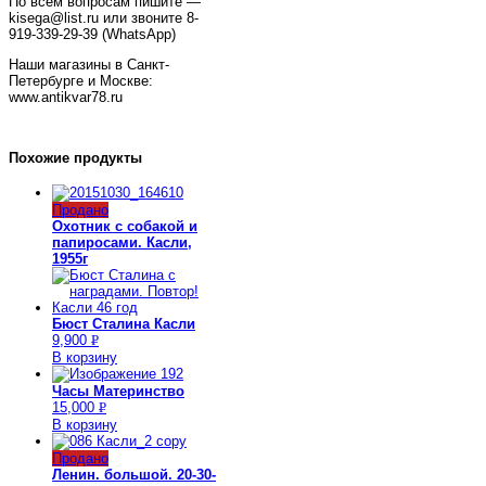
По всем вопросам пишите —
kisega@list.ru или звоните 8-
919-339-29-39 (WhatsApp)
Наши магазины в Санкт-
Петербурге и Москве:
www.antikvar78.ru
Похожие продукты
Продано
Охотник с собакой и
папиросами. Касли,
1955г
Бюст Сталина Касли
9,900
Р
В корзину
УБ.
Часы Материнство
15,000
Р
В корзину
УБ.
Продано
Ленин. большой. 20-30-