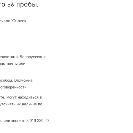
то 56 пробы,
ачало ХХ века.
азахстан и Белоруссию и
фам почты или
особом. Возможна
оговорённости.
те, могут находиться в
уточнять их наличие по
u или звоните 8-919-339-29-