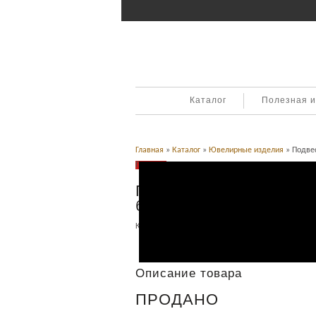
Каталог
Полезная 
Главная
»
Каталог
»
Ювелирные изделия
» Подвес
Продано
Подвеска «Лира». Золо
бриллианты.
Категория:
Ювелирные изделия
.
Описание
Описание товара
ПРОДАНО