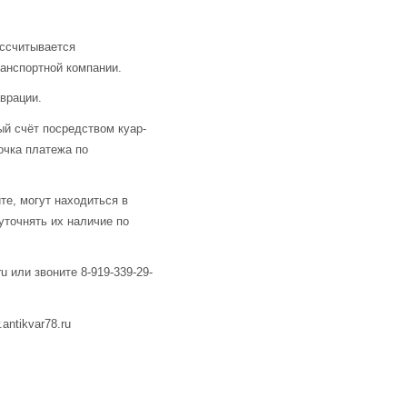
ассчитывается
анспортной компании.
аврации.
й счёт посредством куар-
очка платежа по
те, могут находиться в
уточнять их наличие по
u или звоните 8-919-339-29-
ntikvar78.ru