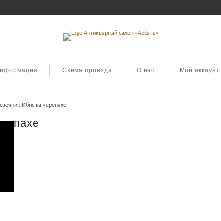
информация
Схема проезда
О нас
Мой аккаунт
свечник Ибис на черепахе
ерепахе