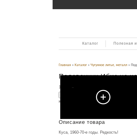
Каталог
Полезная 
Главная
»
Каталог
»
Чугунное литье, металл
» Под
Подсвечник Ибис на ч
10,000
Р
УБ.
Добавить в корзину
Категория:
Чугунное литье, металл
.
Описание
Описание товара
Куса, 1960-70-е годы. Редкость!