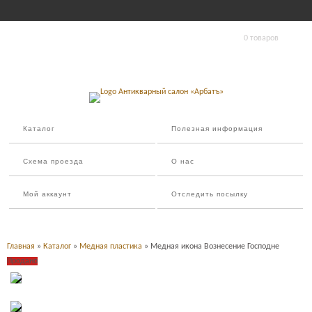
0 товаров
Каталог
Полезная информация
Схема проезда
О нас
Мой аккаунт
Отследить посылку
Главная
»
Каталог
»
Медная пластика
» Медная икона Вознесение Господне
Продано