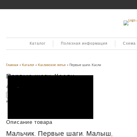
Каталог
Полезная информация
Схема
Главная
»
Каталог
»
Каслинское литье
» Первые шаги. Касли
Первые шаги. Касли
4,500
Р
УБ.
Добавить в корзину
Категория:
Каслинское литье
.
Описание
Описание товара
Мальчик. Первые шаги. Малыш,