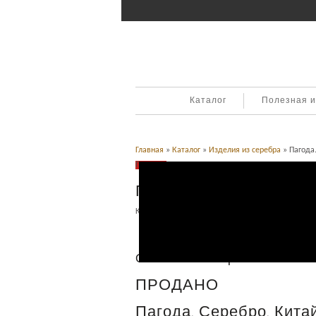
Каталог
Полезная 
Главная
»
Каталог
»
Изделия из серебра
» Пагода.
Продано
Пагода. Серебро. Китай
Категория:
Восточный антиквариат
,
Изделия из с
Описание
Описание товара
ПРОДАНО
Пагода. Серебро. Китай