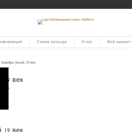
информация
Схема проезда
О нас
Мой аккаунт
 Серебро. Китай, 19 век
, 19 век
еребра
.
, 19 век