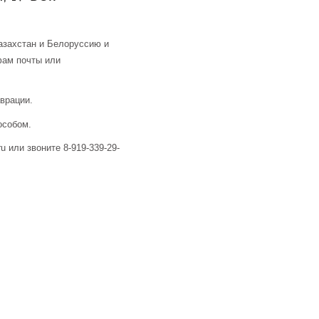
азахстан и Белоруссию и
фам почты или
аврации.
особом.
u или звоните 8-919-339-29-