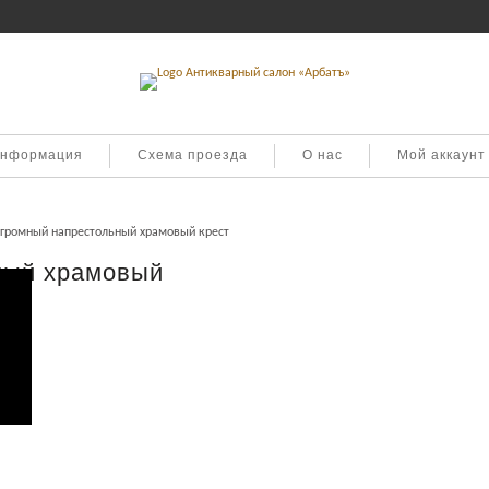
информация
Схема проезда
О нас
Мой аккаунт
громный напрестольный храмовый крест
ный храмовый