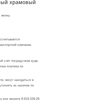
ный храмовый
 иконы.
ассчитывается
анспортной компании.
й счёт посредством куар-
очка платежа по
те, могут находиться в
уточнять их наличие по
u или звоните 8-919-339-29-