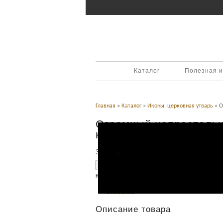
Каталог
Полезная 
Главная
»
Каталог
»
Иконы, церковная утварь
» О
Огромный напрестоль
крест
34,000
Р
УБ.
Добавить в корзину
Категория:
Иконы, церковная утварь
.
Описание
Описание товара