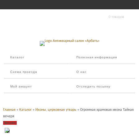
0 товаров
Каталог
Полезная информация
Схема проезда
О нас
Мой аккаунт
Отследить посылку
Главная
»
Каталог
»
Иконы, церковная утварь
» Огромная храмовая икона Тайная
вечеря
Продано