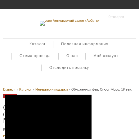
0 товаров
Каталог
Полезная информация
Схема проезда
О нас
Мой аккаунт
Отследить посылку
Главная
»
Каталог
»
Интерьер и подарки
» Обнаженная фея. Огюст Моро. 19 век.
Продано
Обнаженная
фея. Огюст
Моро. 19 век.
Категория:
Бронзовая скульптура
,
Интерьер и подарки
.