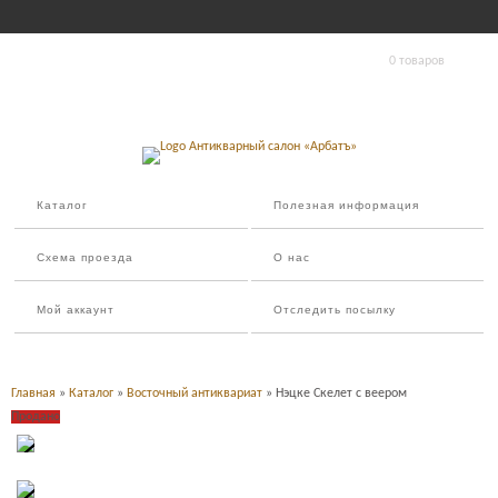
0 товаров
Каталог
Полезная информация
Схема проезда
О нас
Мой аккаунт
Отследить посылку
Главная
»
Каталог
»
Восточный антиквариат
» Нэцке Скелет с веером
Продано