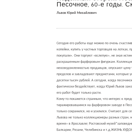
Песочное, 60-е годы. С
Львов Юрий Михайлович
Сегодня его работы еще можно по очень счастлив
копейки, купить у частных торговцев на лотках,
покупали». Они торгуют «вслепую», не зная ист
раскрашенным фарфоровым фигуркам. Коллекцио
неосведомленностью продавцов, опускают цену 
пределов и завладевают предметами, которые уж
десятки тысяч рублей. А сегодня, когда песочин
фактически бездействует, когда Юрий Львов зако
его работ будет только расти.
Кому-то покажется странным, что интерес к пре
тиражировавшимся на фарфоровом заводе в Песо
только сохранился, но и усилился. Считают для 
Львова не только коллекционеры разных стран, н
время» в Ярославле; Ростовский музей*заповедни
Балкарии, Рязани, Челябинска и т.д.ЖИЗНЬ ХУ