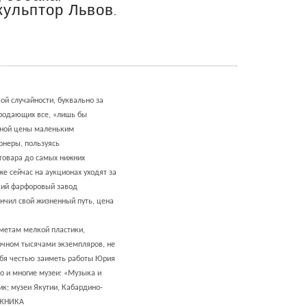
кульптор Львов.
ой случайности, буквально за
 продающих все, «лишь бы
инной цены маленьким
неры, пользуясь
товара до самых нижних
е сейчас на аукционах уходят за
ский фарфоровый завод
нчил свой жизненный путь, цена
дметам мелкой пластики,
чном тысячами экземпляров, не
себя честью заиметь работы Юрия
о и многие музеи: «Музыка и
к; музеи Якутии, Кабардино-
ДОЖНИКА