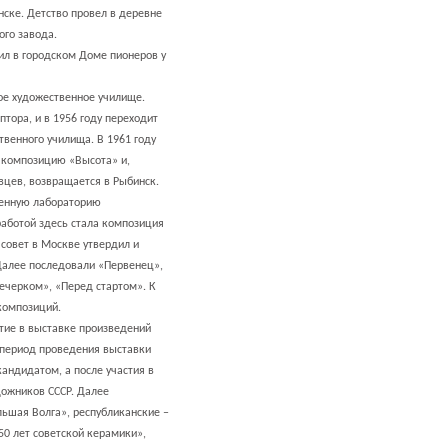
нске. Детство провел в деревне
ого завода.
ил в городском Доме пионеров у
кое художественное училище.
птора, и в 1956 году переходит
твенного училища. В 1961 году
 композицию «Высота» и,
цев, возвращается в Рыбинск.
венную лабораторию
работой здесь стала композиция
совет в Москве утвердил и
 Далее последовали «Первенец»,
ечерком», «Перед стартом». К
композиций.
тие в выставке произведений
в период проведения выставки
андидатом, а после участия в
дожников СССР. Далее
льшая Волга», республиканские –
50 лет советской керамики»,