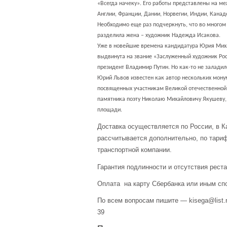
«Всегда начеку». Его работы представлены на м
Англии, Франции, Дании, Норвегии, Индии, Канаде
Необходимо еще раз подчеркнуть, что во многом 
разделила жена – художник Надежда Исакова.
Уже в новейшие времена кандидатура Юрия Мих
выдвинута на звание «Заслуженный художник Ро
президент Владимир Путин. Но как-то не залади
Юрий Львов известен как автор нескольких мону
посвященных участникам Великой отечественной 
памятника поэту Николаю Михайловичу Якушеву,
площади.
Доставка осуществляется по России, в К
рассчитывается дополнительно, по тари
транспортной компании.
Гарантия подлинности и отсутствия рест
Оплата на карту Сбербанка или иным сп
По всем вопросам пишите — kisega@list.r
39