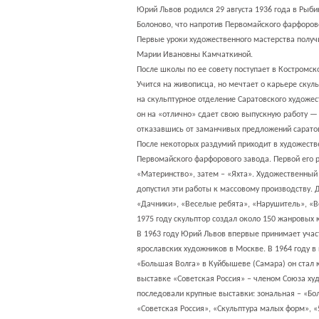
Юрий Львов родился 29 августа 1936 года в Рыби
Болоново, что напротив Первомайского фарфоров
Первые уроки художественного мастерства получ
Марии Ивановны Камчаткиной.
После школы по ее совету поступает в Костромс
Учится на живописца, но мечтает о карьере скуль
на скульптурное отделение Саратовского художес
он на «отлично» сдает свою выпускную работу —
отказавшись от заманчивых предложений саратов
После некоторых раздумий приходит в художест
Первомайского фарфорового завода. Первой его 
«Материнство», затем – «Яхта». Художественный 
допустил эти работы к массовому производству.
«Дачники», «Веселые ребята», «Нарушитель», «В
1975 году скульптор создал около 150 жанровых 
В 1963 году Юрий Львов впервые принимает учас
ярославских художников в Москве. В 1964 году 
«Большая Волга» в Куйбышеве (Самара) он стал к
выставке «Советская Россия» – членом Союза ху
последовали крупные выставки: зональная – «Бо
«Советская Россия», «Скульптура малых форм», «