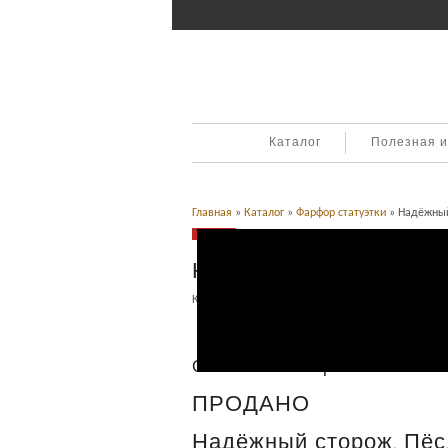
Каталог
Полезная 
Главная
»
Каталог
»
Фарфор статуэтки
» Надёжный
Продано
Надёжный сторож. Пёс
Категория:
Фарфор статуэтки
.
Описание
Описание товара
ПРОДАНО
Надёжный сторож. Пёс,