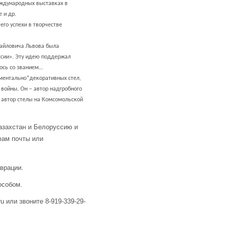
еждународных выставках в
 и др.
его успехи в творчестве
айловича Львова была
ссии». Эту идею поддержал
лось со званием…
ментально*декоративных стел,
войны. Он – автор надгробного
 автор стелы на Комсомольской
азахстан и Белоруссию и
фам почты или
аврации.
особом.
u или звоните 8-919-339-29-