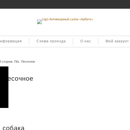
информация
Схема проезда
О нас
Мой аккаунт
 сторож. Пёс. Песочное
. Песочное
 собака.