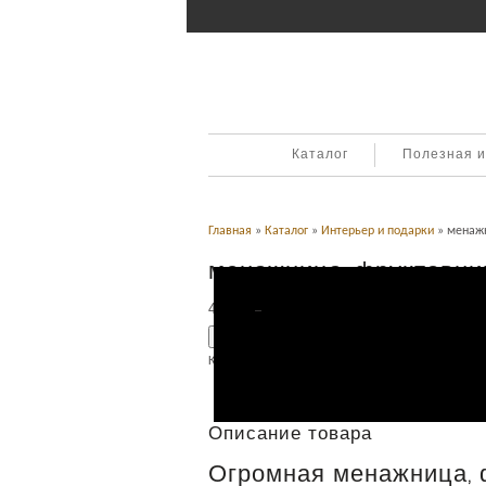
Каталог
Полезная 
Главная
»
Каталог
»
Интерьер и подарки
» менажн
менажница, фруктовниц
45,000
Р
УБ.
Добавить в корзину
Категория:
Бронзовая скульптура
,
Интерьер и по
Описание
Описание товара
Огромная менажница, 