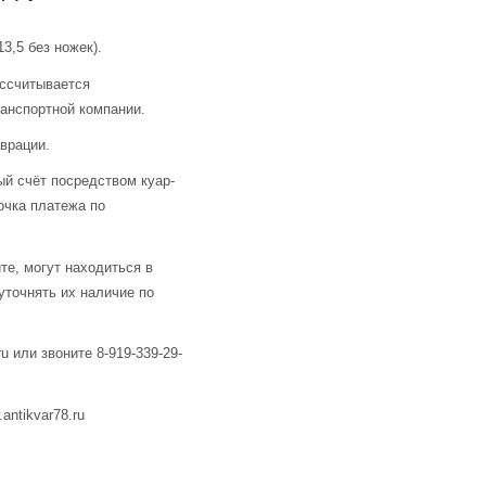
13,5 без ножек).
ассчитывается
анспортной компании.
аврации.
й счёт посредством куар-
очка платежа по
те, могут находиться в
уточнять их наличие по
u или звоните 8-919-339-29-
ntikvar78.ru