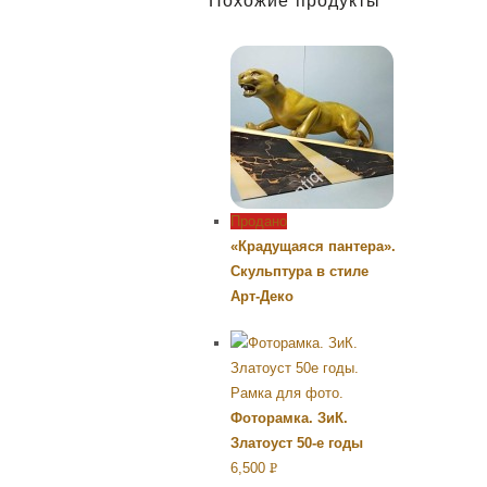
Похожие продукты
Продано
«Крадущаяся пантера».
Скульптура в стиле
Арт-Деко
Фоторамка. ЗиК.
Златоуст 50-е годы
6,500
Р