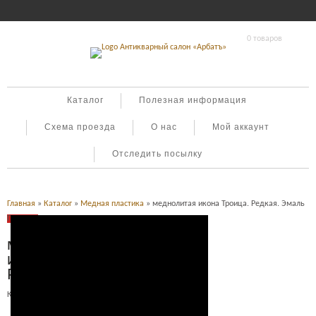
0 товаров
Каталог
Полезная информация
Схема проезда
О нас
Мой аккаунт
Отследить посылку
Главная
»
Каталог
»
Медная пластика
» меднолитая икона Троица. Редкая. Эмаль
Продано
меднолитая
икона Троица.
Редкая. Эмаль
Категория:
Медная пластика
.