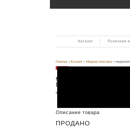
Каталог
Полезная 
Главная
»
Каталог
»
Медная пластика
» меднолит
Продано
меднолитая икона Гео
Победоносец
Категория:
Медная пластика
.
Описание
Описание товара
ПРОДАНО