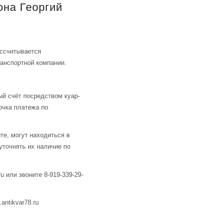
она Георгий
ассчитывается
анспортной компании.
й счёт посредством куар-
очка платежа по
те, могут находиться в
уточнять их наличие по
u или звоните 8-919-339-29-
ntikvar78.ru