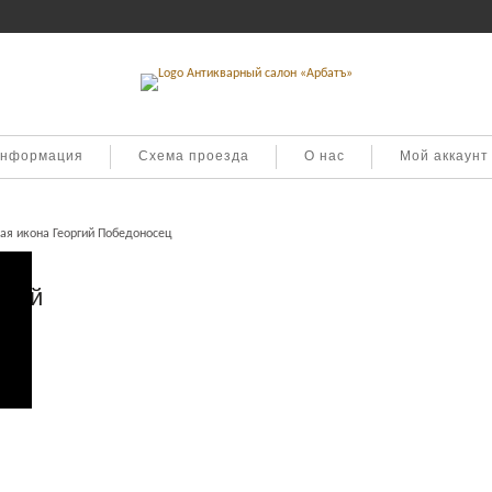
информация
Схема проезда
О нас
Мой аккаунт
ая икона Георгий Победоносец
ргий