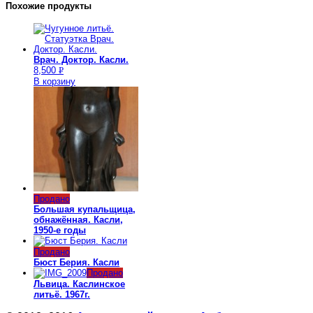
Похожие продукты
Врач. Доктор. Касли.
8,500
Р
В корзину
УБ.
Продано
Большая купальщица,
обнажённая. Касли,
1950-е годы
Продано
Бюст Берия. Касли
Продано
Львица. Каслинское
литьё. 1967г.