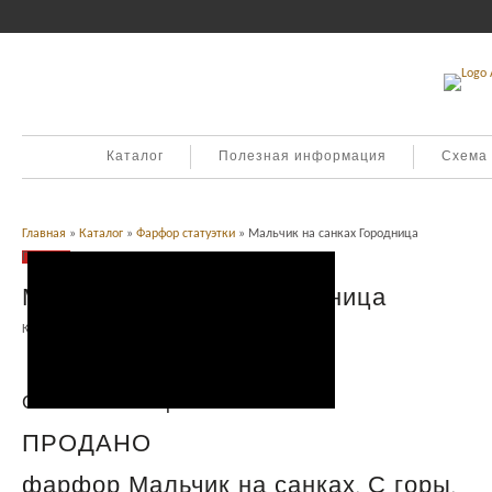
Каталог
Полезная информация
Схема
Главная
»
Каталог
»
Фарфор статуэтки
» Мальчик на санках Городница
Продано
Мальчик на санках Городница
Категория:
Фарфор статуэтки
.
Описание
Описание товара
ПРОДАНО
фарфор Мальчик на санках. С горы.