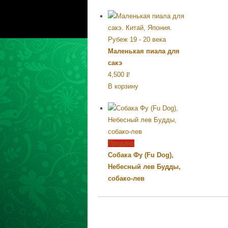
Маленькая пиала для
сакэ
4,500
Р
В корзину
УБ.
Продано
Собака Фу (Fu Dog),
Небесный лев Будды,
собако-лев