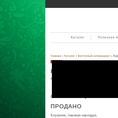
Каталог
Полезная 
Главная
»
Каталог
»
Восточный антиквариат
» Кур
Продано
Курильница ароматница
Категория:
Восточный антиквариат
.
Описание
Описание товара
ПРОДАНО
Клуазоне, лаковая накладка.