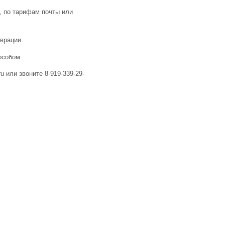
, по тарифам почты или
аврации.
особом.
u или звоните 8-919-339-29-