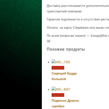
Доставка рассчитывается дополнительно
транспортной компании.
Гарантия подлинности и отсутствия рест
Оплата на карту Сбербанка или иным сп
По всем вопросам пишите — kisega@list.r
39
Похожие продукты
Продано
Сидящий Будда
большой
Продано
Подвеска Дракон.
серебро