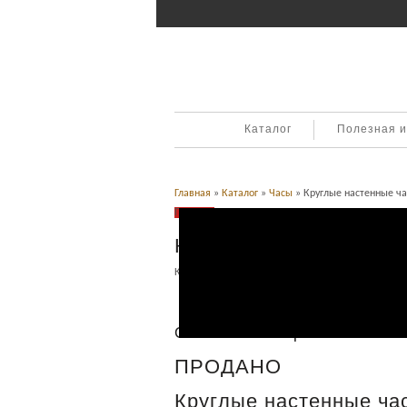
Каталог
Полезная 
Главная
»
Каталог
»
Часы
» Круглые настенные ч
Продано
Круглые настенные ча
Категория:
Часы
.
Описание
Описание товара
ПРОДАНО
Круглые настенные ча