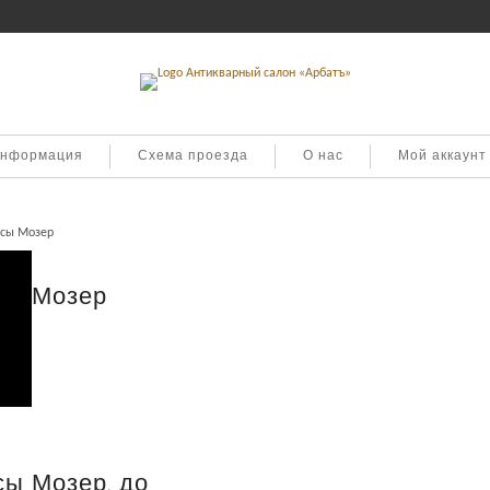
информация
Схема проезда
О нас
Мой аккаунт
асы Мозер
сы Мозер
сы Мозер, до