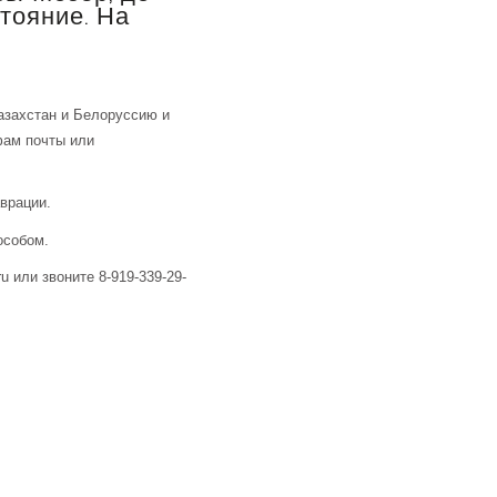
стояние. На
азахстан и Белоруссию и
фам почты или
аврации.
особом.
u или звоните 8-919-339-29-