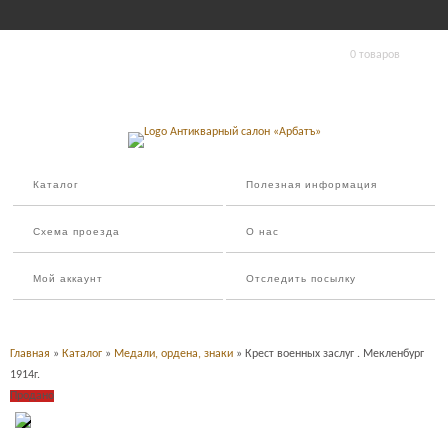
0 товаров
Каталог
Полезная информация
Схема проезда
О нас
Мой аккаунт
Отследить посылку
Главная
»
Каталог
»
Медали, ордена, знаки
» Крест военных заслуг . Мекленбург
1914г.
Продано