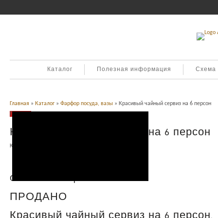
Каталог
Полезная информация
Схема
Главная
»
Каталог
»
Фарфор посуда, вазы
» Красивый чайный сервиз на 6 персон
Продано
Красивый чайный сервиз на 6 персон
Категория:
Фарфор посуда, вазы
.
Описание
Описание товара
ПРОДАНО
Красивый чайный сервиз на 6 персон.