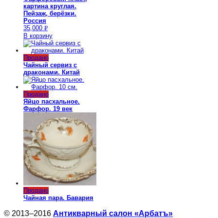
картина круглая.
Пейзаж, берёзки.
Россия
35,000
Р
В корзину
УБ.
Продано
Чайный сервиз с
драконами. Китай
Продано
Яйцо пасхальное.
Фарфор. 19 век
Продано
Чайная пара. Бавария
© 2013–2016
Антикварный салон «Арбатъ»