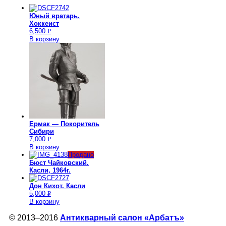
Юный вратарь.
Хоккеист
6,500
Р
В корзину
УБ.
Ермак — Покоритель
Сибири
7,000
Р
В корзину
УБ.
Продано
Бюст Чайковский.
Касли, 1964г.
Дон Кихот. Касли
5,000
Р
В корзину
УБ.
© 2013–2016
Антикварный салон «Арбатъ»