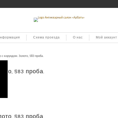
информация
Схема проезда
О нас
Мой аккаунт
 с корундом. Золото, 583 проба.
ото, 583 проба.
ото, 583 проба.