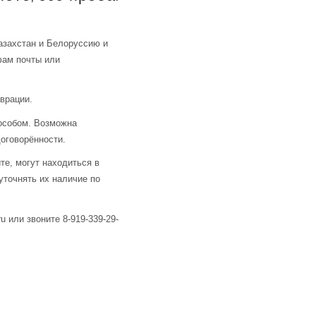
азахстан и Белоруссию и
фам почты или
аврации.
особом. Возможна
оговорённости.
те, могут находиться в
уточнять их наличие по
u или звоните 8-919-339-29-