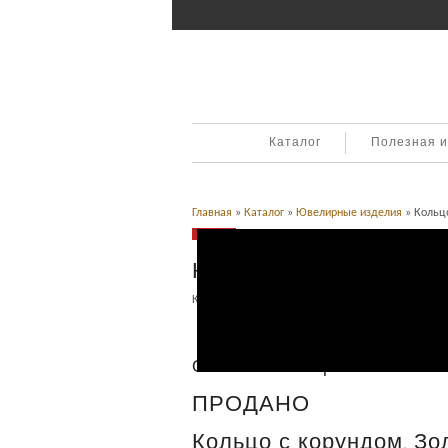
Каталог
Полезная 
Главная
»
Каталог
»
Ювелирные изделия
» Кольцо
Продано
Кольцо с корундом. Зол
Категория:
Ювелирные изделия
.
Описание
Описание товара
ПРОДАНО
Кольцо с корундом. Зол