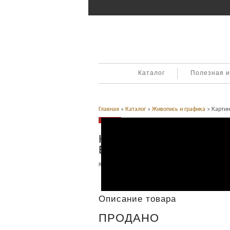
Каталог
Полезная 
Главная
»
Каталог
»
Живопись и графика
» Картин
Продано
Картина в старинной р
Европа, 19 век.
Категория:
Живопись и графика
.
Описание
Описание товара
ПРОДАНО