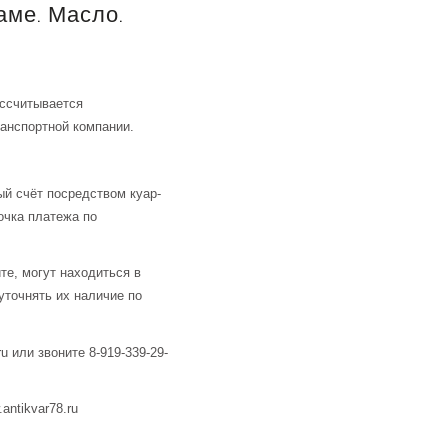
аме. Масло.
ассчитывается
анспортной компании.
й счёт посредством куар-
очка платежа по
те, могут находиться в
уточнять их наличие по
u или звоните 8-919-339-29-
ntikvar78.ru