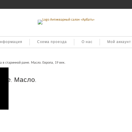
информация
Схема проезда
О нас
Мой аккаунт
а в старинной раме. Масло. Европа, 19 век.
аме. Масло.