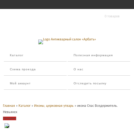
0 товаров
Каталог
Полезная информация
Схема проезда
О нас
Мой аккаунт
Отследить посылку
Главная
»
Каталог
»
Иконы, церковная утварь
» икона Спас Вседержитель.
Невьянск
Продано