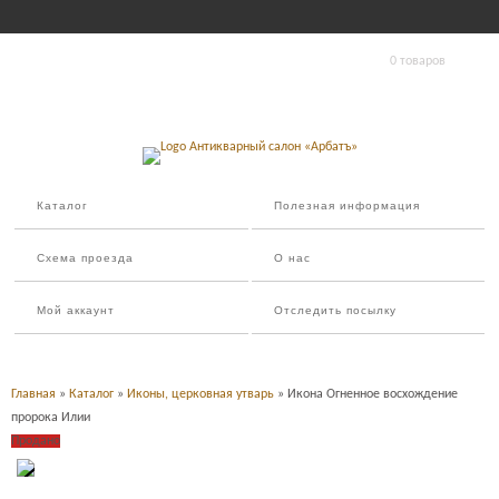
0 товаров
Каталог
Полезная информация
Схема проезда
О нас
Мой аккаунт
Отследить посылку
Главная
»
Каталог
»
Иконы, церковная утварь
» Икона Огненное восхождение
пророка Илии
Продано