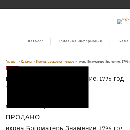
Каталог
Полезная информация
Схема
Главная
»
Каталог
»
Иконы, церковная утварь
» икона Богоматерь Знамение. 1796 
Продано
икона Богоматерь Знамение. 1796 год
Категория:
Иконы, церковная утварь
.
Описание
Описание товара
ПРОДАНО
икона Богоматерь Знамение. 1796 год,