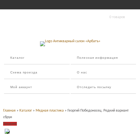
0 товаров
Каталог
Полезная информация
Схема проезда
О нас
Мой аккаунт
Отследить посылку
Главная
»
Каталог
»
Медная пластика
» Георгий Победоносец. Редкий вариант
сбруи
Продано