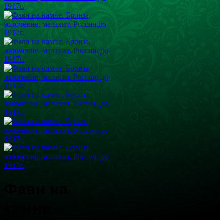
Фавн на
камне.