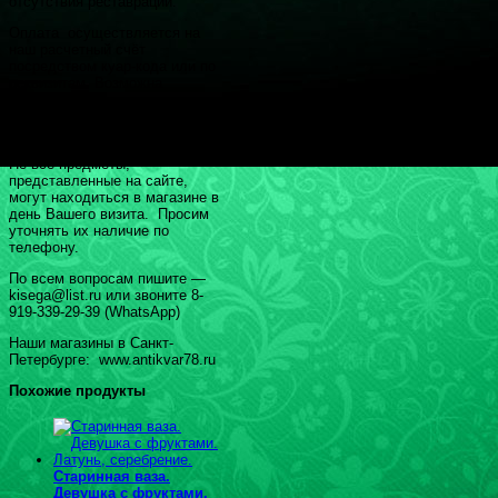
отсутствия реставрации.
Оплата осуществляется на
наш расчетный счёт
посредством куар-кода или по
реквизитам. Возможна
рассрочка платежа по
предварительной
договорённости.
Не все предметы,
представленные на сайте,
могут находиться в магазине в
день Вашего визита. Просим
уточнять их наличие по
телефону.
По всем вопросам пишите —
kisega@list.ru или звоните 8-
919-339-29-39 (WhatsApp)
Наши магазины в Санкт-
Петербурге: www.antikvar78.ru
Похожие продукты
Старинная ваза.
Девушка с фруктами.