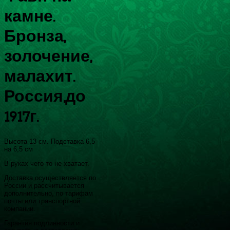
камне.
Бронза,
золочение,
малахит.
Россия,до
1917г.
Высота 13 см. Подставка 6,5
на 6,5 см
В руках чего-то не хватает.
Доставка осуществляется по
России и рассчитывается
дополнительно, по тарифам
почты или транспортной
компании.
Гарантия подлинности и