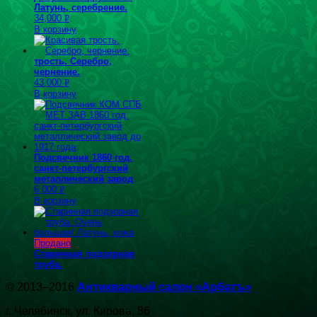
Латунь, серебрение.
34,000
Р
В корзину
УБ.
трость. Серебро,
чернение.
43,000
Р
В корзину
УБ.
Подсвечник 1860 год.
санкт-петербургский
металлический завод
6,000
Р
В корзину
УБ.
Продано
Старинная подзорная
труба.
© 2013–2016
Антикварный салон «Арбатъ»
г. Челябинск, ул. Кирова, 86