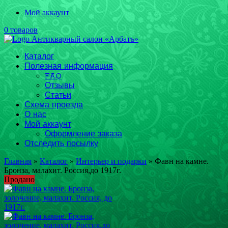
Мой аккаунт
0 товаров
Каталог
Полезная информация
FAQ
Отзывы
Статьи
Схема проезда
О нас
Мой аккаунт
Оформление заказа
Отследить посылку
Главная
»
Каталог
»
Интерьер и подарки
» Фавн на камне.
Бронза, малахит. Россия,до 1917г.
Продано