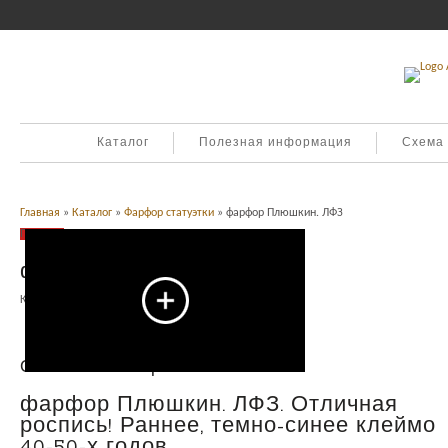
Каталог
Полезная информация
Схема
Главная
»
Каталог
»
Фарфор статуэтки
» фарфор Плюшкин. ЛФЗ
Продано
фарфор Плюшкин. ЛФЗ
Категория:
Фарфор статуэтки
.
Описание
Описание товара
фарфор Плюшкин. ЛФЗ. Отличная
роспись! Раннее, темно-синее клеймо
40-50-х годов.