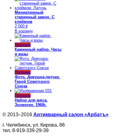
Миниатюрный
старинный замок. С
клеймом
2,000
Р
В корзину
УБ.
Продано
Каминный набор. Часы
и вазы
Продано
Фото. Девушка-летчик.
Герой Советского
Союза
Продано
Набор для мяса.
Золинген. 1968г.
© 2013–2016
Антикварный салон «Арбатъ»
г. Челябинск, ул. Кирова, 86
тел. 8-919-339-29-39