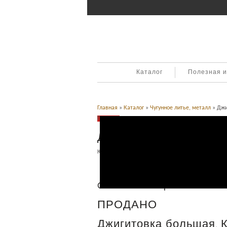
Каталог
Полезная 
Главная
»
Каталог
»
Чугунное литье, металл
» Джи
Продано
Джигитовка большая
Категория:
Чугунное литье, металл
.
Описание
Описание товара
ПРОДАНО
Джигитовка большая. Ку