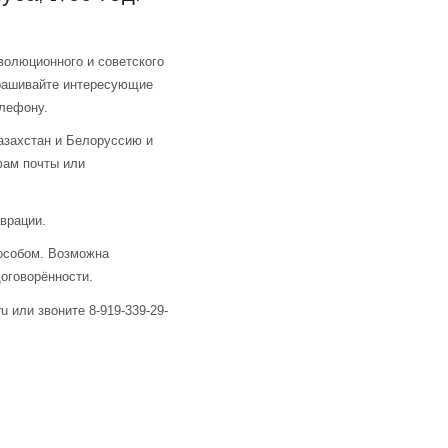
волюционного и советского
прашивайте интересующие
елефону.
азахстан и Белоруссию и
фам почты или
аврации.
особом. Возможна
оговорённости.
u или звоните 8-919-339-29-