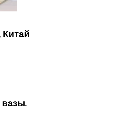
 Китай
 вазы.